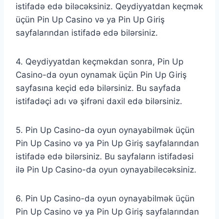
istifadə edə biləcəksiniz. Qeydiyyatdan keçmək
üçün Pin Up Casino və ya Pin Up Giriş
sayfalarından istifadə edə bilərsiniz.
4. Qeydiyyatdan keçməkdan sonra, Pin Up
Casino-da oyun oynamak üçün Pin Up Giriş
sayfasına keçid edə bilərsiniz. Bu sayfada
istifadəçi adı və şifrəni daxil edə bilərsiniz.
5. Pin Up Casino-da oyun oynayabilmək üçün
Pin Up Casino və ya Pin Up Giriş sayfalarından
istifadə edə bilərsiniz. Bu sayfaların istifadəsi
ilə Pin Up Casino-da oyun oynayabilecəksiniz.
6. Pin Up Casino-da oyun oynayabilmək üçün
Pin Up Casino və ya Pin Up Giriş sayfalarından