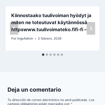
Kiinnostaako tuulivoiman hyödyt ja
miten ne toteutuvat käytännössä
httpswww.tuulivoimateko.fifi-fi –
Por
IngeAdmin
3 febrero, 2026
Deja un comentario
Tu dirección de correo electrónico no será publicada.
Los
campos obligatorios están marcados con
*