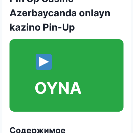
Azərbaycanda onlayn
kazino Pin-Up
OYNA
Содержимое