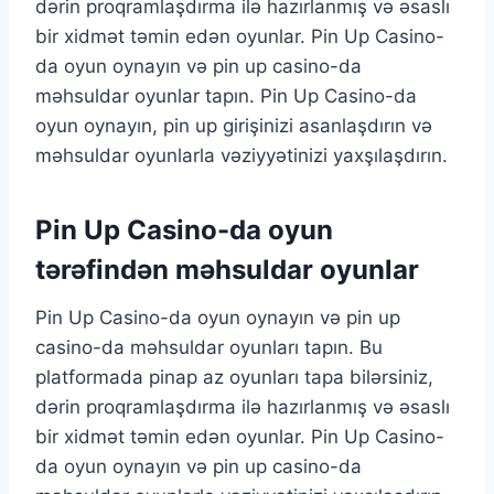
dərin proqramlaşdırma ilə hazırlanmış və əsaslı
bir xidmət təmin edən oyunlar. Pin Up Casino-
da oyun oynayın və pin up casino-da
məhsuldar oyunlar tapın. Pin Up Casino-da
oyun oynayın, pin up girişinizi asanlaşdırın və
məhsuldar oyunlarla vəziyyətinizi yaxşılaşdırın.
Pin Up Casino-da oyun
tərəfindən məhsuldar oyunlar
Pin Up Casino-da oyun oynayın və pin up
casino-da məhsuldar oyunları tapın. Bu
platformada pinap az oyunları tapa bilərsiniz,
dərin proqramlaşdırma ilə hazırlanmış və əsaslı
bir xidmət təmin edən oyunlar. Pin Up Casino-
da oyun oynayın və pin up casino-da