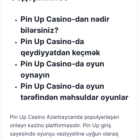
Pin Up Casino-dan nədir
bilərsiniz?
Pin Up Casino-da
qeydiyyatdan keçmək
Pin Up Casino-da oyun
oynayın
Pin Up Casino-da oyun
tərəfindən məhsuldar oyunlar
Pin Up Casino Azərbaycanda populyarlaşan
onlayn kazino platformasıdır. Pin Up giriş
sayesinde oyunçu vəziyyətinə uyğun olaraq