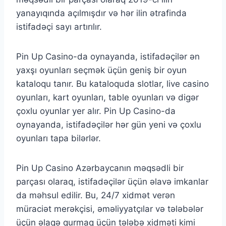
yanayıqında açılmışdır və hər ilin ətrafinda
istifadəçi sayı artırılır.
Pin Up Casino-da oynayanda, istifadəçilər ən
yaxşı oyunları seçmək üçün geniş bir oyun
kataloqu tanır. Bu kataloquda slotlar, live casino
oyunları, kart oyunları, table oyunları və digər
çoxlu oyunlar yer alır. Pin Up Casino-da
oynayanda, istifadəçilər hər gün yeni və çoxlu
oyunları tapa bilərlər.
Pin Up Casino Azərbaycanın məqsədli bir
parçası olaraq, istifadəçilər üçün əlavə imkanlar
da məhsul edilir. Bu, 24/7 xidmət verən
müraciət merəkçisi, əməliyyatçılar və tələbələr
üçün əlaqə qurmaq üçün tələbə xidməti kimi