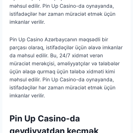
məhsul edilir. Pin Up Casino-da oynayanda,
istifadəçilər hər zaman müraciət etmək üçün
imkanlar verilir.
Pin Up Casino Azərbaycanın məqsədli bir
parçası olaraq, istifadəçilər üçün əlavə imkanlar
da məhsul edilir. Bu, 24/7 xidmət verən
müraciət merəkçisi, əməliyyatçılar və tələbələr
üçün əlaqə qurmaq üçün tələbə xidməti kimi
məhsul edilir. Pin Up Casino-da oynayanda,
istifadəçilər hər zaman müraciət etmək üçün
imkanlar verilir.
Pin Up Casino-da
qeydiyyatdan keçmək