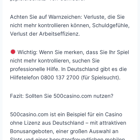
Achten Sie auf Warnzeichen: Verluste, die Sie
nicht mehr kontrollieren können, Schuldgefühle,
Verlust der Arbeitseffizienz.
Wichtig: Wenn Sie merken, dass Sie Ihr Spiel
nicht mehr kontrollieren, suchen Sie
professionelle Hilfe. In Deutschland gibt es die
Hilfetelefon 0800 137 2700 (für Spielsucht).
Fazit: Sollten Sie 500casino.com nutzen?
500casino.com ist ein Beispiel für ein Casino
ohne Lizenz aus Deutschland – mit attraktiven
Bonusangeboten, einer großen Auswahl an
Slots und einer benutzerfreundlichen mobilen