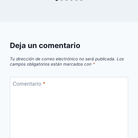
Deja un comentario
Tu dirección de correo electrónico no será publicada.
Los
campos obligatorios están marcados con
*
Comentario
*