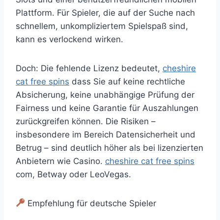
Plattform. Für Spieler, die auf der Suche nach
schnellem, unkompliziertem Spielspaß sind,
kann es verlockend wirken.
Doch: Die fehlende Lizenz bedeutet,
cheshire
cat free spins
dass Sie auf keine rechtliche
Absicherung, keine unabhängige Prüfung der
Fairness und keine Garantie für Auszahlungen
zurückgreifen können. Die Risiken –
insbesondere im Bereich Datensicherheit und
Betrug – sind deutlich höher als bei lizenzierten
Anbietern wie Casino.
cheshire cat free spins
com, Betway oder LeoVegas.
Empfehlung für deutsche Spieler