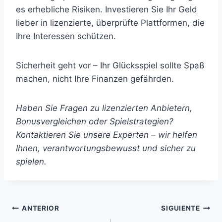
es erhebliche Risiken. Investieren Sie Ihr Geld
lieber in lizenzierte, überprüfte Plattformen, die
Ihre Interessen schützen.
Sicherheit geht vor – Ihr Glücksspiel sollte Spaß
machen, nicht Ihre Finanzen gefährden.
Haben Sie Fragen zu lizenzierten Anbietern,
Bonusvergleichen oder Spielstrategien?
Kontaktieren Sie unsere Experten – wir helfen
Ihnen, verantwortungsbewusst und sicher zu
spielen.
ANTERIOR
SIGUIENTE