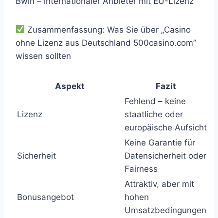
Bwin – internationaler Anbieter mit EU-Lizenz
Zusammenfassung: Was Sie über „Casino
ohne Lizenz aus Deutschland 500casino.com”
wissen sollten
Aspekt
Fazit
Fehlend – keine
Lizenz
staatliche oder
europäische Aufsicht
Keine Garantie für
Sicherheit
Datensicherheit oder
Fairness
Attraktiv, aber mit
Bonusangebot
hohen
Umsatzbedingungen