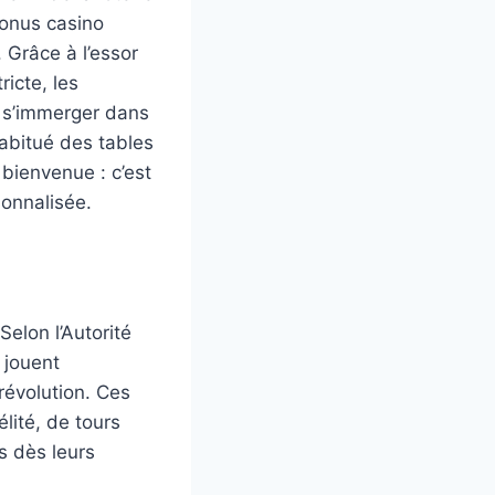
bonus casino
 Grâce à l’essor
icte, les
t s’immerger dans
abitué des tables
bienvenue : c’est
sonnalisée.
elon l’Autorité
 jouent
révolution. Ces
lité, de tours
s dès leurs