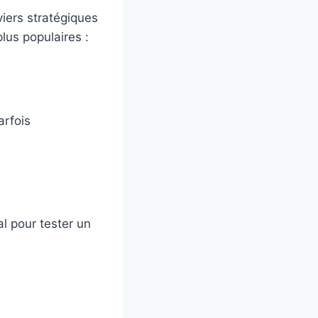
iers stratégiques
plus populaires :
arfois
l pour tester un