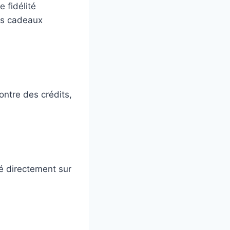
 fidélité
des cadeaux
ntre des crédits,
 directement sur