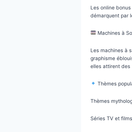
Les online bonus
démarquent par leu
Machines à Sou
Les machines à so
graphisme éblouis
elles attirent des
Thèmes popula
Thèmes mythologi
Séries TV et film