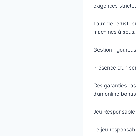
exigences strictes
Taux de redistrib
machines à sous.
Gestion rigoureu
Présence d’un serv
Ces garanties rass
d’un online bonus
Jeu Responsable
Le jeu responsabl