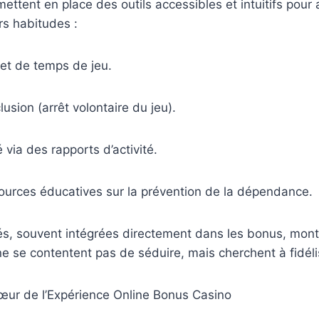
ettent en place des outils accessibles et intuitifs pour 
rs habitudes :
et de temps de jeu.
lusion (arrêt volontaire du jeu).
 via des rapports d’activité.
ources éducatives sur la prévention de la dépendance.
és, souvent intégrées directement dans les bonus, mont
ne se contentent pas de séduire, mais cherchent à fidéli
œur de l’Expérience Online Bonus Casino