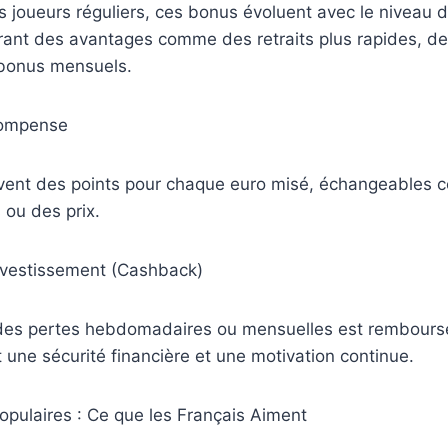
joueurs réguliers, ces bonus évoluent avec le niveau de
ffrant des avantages comme des retraits plus rapides, 
 bonus mensuels.
ompense
vent des points pour chaque euro misé, échangeables co
 ou des prix.
vestissement (Cashback)
es pertes hebdomadaires ou mensuelles est remboursé
t une sécurité financière et une motivation continue.
opulaires : Ce que les Français Aiment