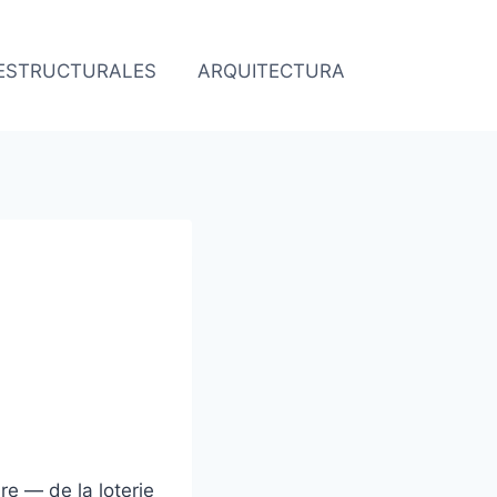
 ESTRUCTURALES
ARQUITECTURA
O
re — de la loterie