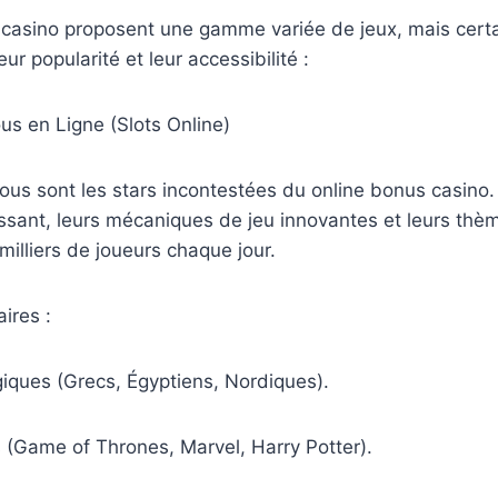
 casino proposent une gamme variée de jeux, mais cert
r popularité et leur accessibilité :
s en Ligne (Slots Online)
us sont les stars incontestées du online bonus casino.
sant, leurs mécaniques de jeu innovantes et leurs thèm
 milliers de joueurs chaque jour.
ires :
ques (Grecs, Égyptiens, Nordiques).
s (Game of Thrones, Marvel, Harry Potter).