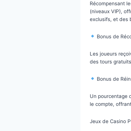
Récompensant les 
(niveaux VIP), o
exclusifs, et des
Bonus de Réc
Les joueurs reçoi
des tours gratuits
Bonus de Réin
Un pourcentage d
le compte, offran
Jeux de Casino P