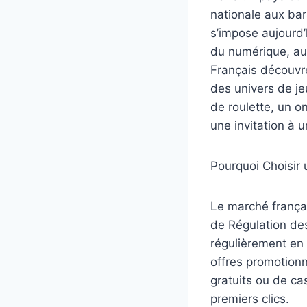
nationale aux ba
s’impose aujourd
du numérique, au
Français découvr
des univers de je
de roulette, un o
une invitation à 
Pourquoi Choisir
Le marché françai
de Régulation des
régulièrement en 
offres promotionn
gratuits ou de ca
premiers clics.