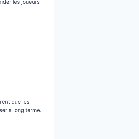
aider les joueurs
rent que les
ser à long terme.