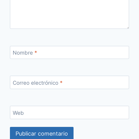
Nombre
*
Correo electrónico
*
Web