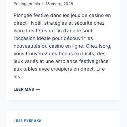
Por
IngeAdmin
18 enero, 2026
Plongée festive dans les jeux de casino en
direct : Noël, stratégies et sécurité chez
Isorg Les fêtes de fin d’année sont
l’occasion idéale pour découvrir les
nouveautés du casino en ligne. Chez Isorg,
vous trouverez des bonus exclusifs, des
jeux variés et une ambiance festive grâce
aux tables avec croupiers en direct. Lire
les…
LEER MÁS
! БЕЗ РУБРИКИ