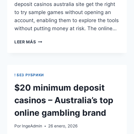
deposit casinos australia site get the right
to try sample games without opening an
account, enabling them to explore the tools
without putting money at risk. The online…
LEER MÁS
! БЕЗ РУБРИКИ
$20 minimum deposit
casinos – Australia’s top
online gambling brand
Por
IngeAdmin
26 enero, 2026