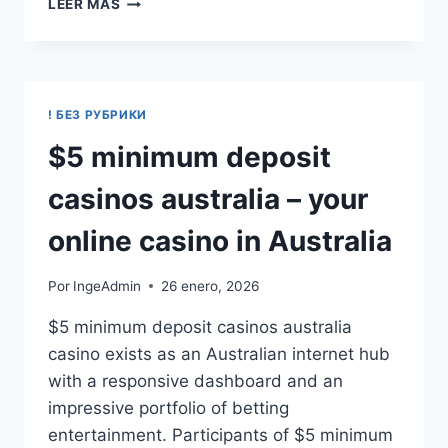
LEER MÁS
! БЕЗ РУБРИКИ
$5 minimum deposit
casinos australia – your
online casino in Australia
Por
IngeAdmin
26 enero, 2026
$5 minimum deposit casinos australia
casino exists as an Australian internet hub
with a responsive dashboard and an
impressive portfolio of betting
entertainment. Participants of $5 minimum