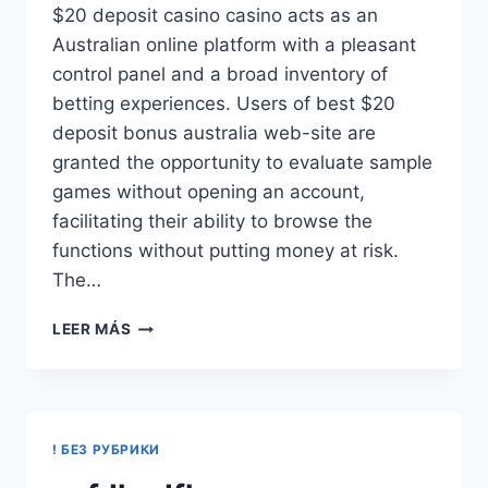
$20 deposit casino casino acts as an
Australian online platform with a pleasant
control panel and a broad inventory of
betting experiences. Users of best $20
deposit bonus australia web-site are
granted the opportunity to evaluate sample
games without opening an account,
facilitating their ability to browse the
functions without putting money at risk.
The…
LEER MÁS
! БЕЗ РУБРИКИ