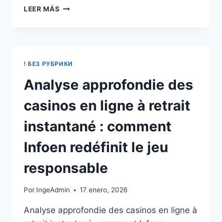
LEER MÁS
! БЕЗ РУБРИКИ
Analyse approfondie des
casinos en ligne à retrait
instantané : comment
Infoen redéfinit le jeu
responsable
Por
IngeAdmin
17 enero, 2026
Analyse approfondie des casinos en ligne à