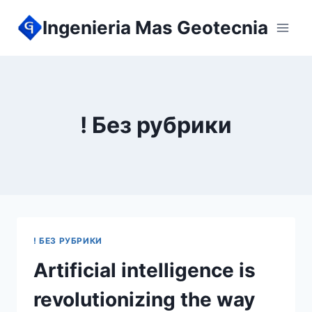
Ingenieria Mas Geotecnia
! Без рубрики
! БЕЗ РУБРИКИ
Artificial intelligence is
revolutionizing the way