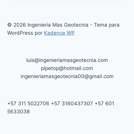
© 2026 Ingenieria Mas Geotecnia - Tema para
WordPress por
Kadence WP
luis@ingenieriamasgeotecnia.com
pipetop@hotmail.com
ingenieriamasgeotecnia00@gmail.com
+57 311 5022706 +57 3160437307 +57 601
5633038