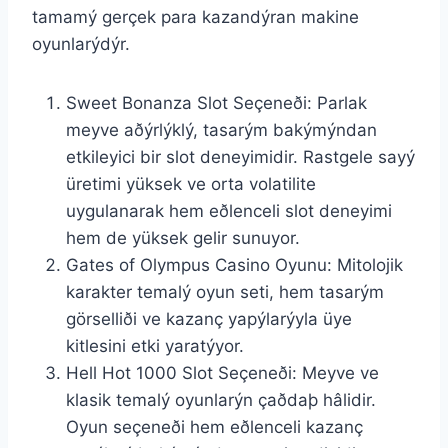
tamamý gerçek para kazandýran makine
oyunlarýdýr.
Sweet Bonanza Slot Seçeneði: Parlak
meyve aðýrlýklý, tasarým bakýmýndan
etkileyici bir slot deneyimidir. Rastgele sayý
üretimi yüksek ve orta volatilite
uygulanarak hem eðlenceli slot deneyimi
hem de yüksek gelir sunuyor.
Gates of Olympus Casino Oyunu: Mitolojik
karakter temalý oyun seti, hem tasarým
görselliði ve kazanç yapýlarýyla üye
kitlesini etki yaratýyor.
Hell Hot 1000 Slot Seçeneði: Meyve ve
klasik temalý oyunlarýn çaðdaþ hâlidir.
Oyun seçeneði hem eðlenceli kazanç