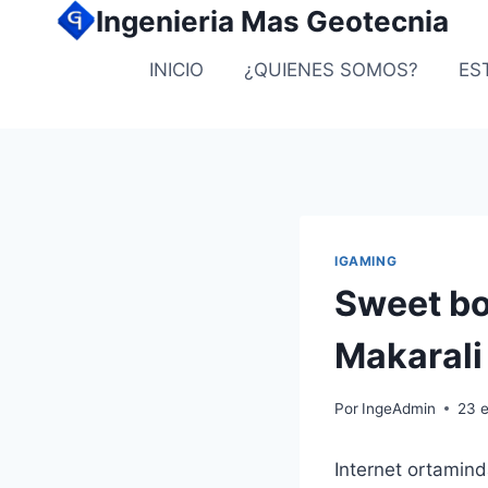
Ingenieria Mas Geotecnia
INICIO
¿QUIENES SOMOS?
ES
IGAMING
Sweet bo
Makarali
Por
IngeAdmin
23 
Internet ortamin