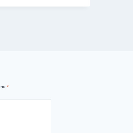
Por
IngeAd
 con
*