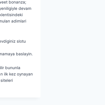
Sweet bonanza;
 yeniligiyle devam
klentisindeki
unulan adimlari
evdiginiz slotu
ynamaya baslayin.
ilir bununla
yan ilk kez oynayan
siteleri