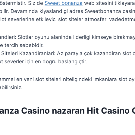
östermistir. Siz de
Sweet bonanza
web sitesini tiklayar
abilir. Devaminda kiyaslandigi adres Sweetbonanza cas
slot severlerine etkileyici slot siteler atmosferi vadedetm
rendleri: Slotlar oyunu alaninda liderligi kimseye birakmay
le tercih sebebidir.
t Siteleri Kazandiranlari: Az parayla çok kazandiran slot 
t severler için en dogru baslangiçtir.
mel en yeni slot siteleri niteligindeki imkanlara slot oyu
bilirsiniz.
nza Casino nazaran Hit Casino 