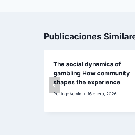
Publicaciones Similar
ida
The social dynamics of
r va
gambling How community
shapes the experience
2026
Por
IngeAdmin
16 enero, 2026