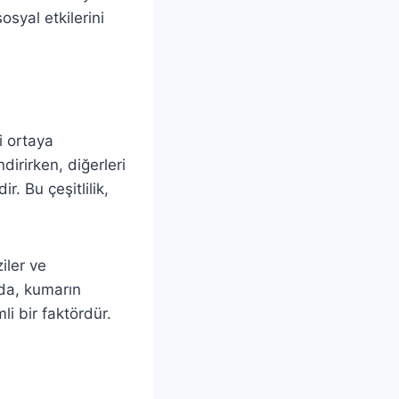
syal etkilerini
i ortaya
irirken, diğerleri
r. Bu çeşitlilik,
iler ve
mda, kumarın
li bir faktördür.