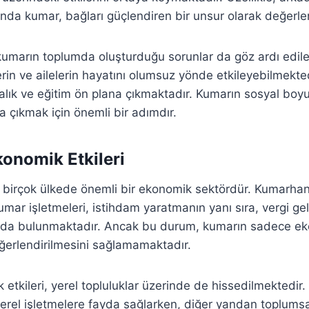
sında kumar, bağları güçlendiren bir unsur olarak değerlend
 kumarın toplumda oluşturduğu sorunlar da göz ardı edi
lerin ve ailelerin hayatını olumsuz yönde etkileyebilmekte
alık ve eğitim ön plana çıkmaktadır. Kumarın sosyal bo
a çıkmak için önemli bir adımdır.
onomik Etkileri
 birçok ülkede önemli bir ekonomik sektördür. Kumarhan
kumar işletmeleri, istihdam yaratmanın yanı sıra, vergi geli
ıda bulunmaktadır. Ancak bu durum, kumarın sadece ek
eğerlendirilmesini sağlamamaktadır.
etkileri, yerel topluluklar üzerinde de hissedilmektedir.
 yerel işletmelere fayda sağlarken, diğer yandan toplumsa