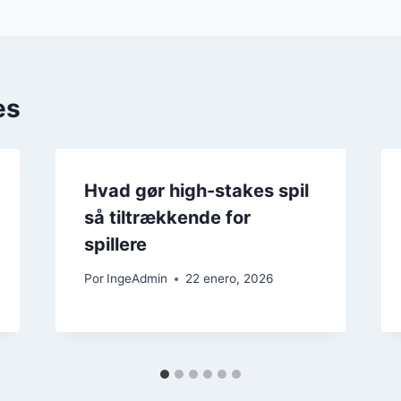
es
Hvad gør high-stakes spil
så tiltrækkende for
spillere
Por
IngeAdmin
22 enero, 2026