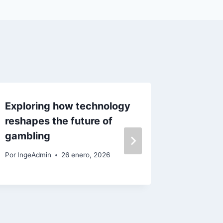
Exploring how technology
Envisio
reshapes the future of
gambli
gambling
transf
Por
IngeAdmin
26 enero, 2026
Por
IngeAd