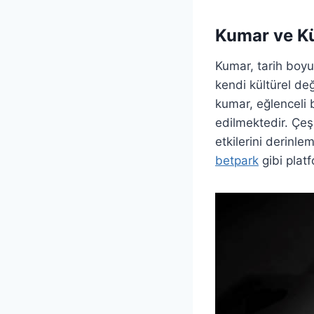
Kumar ve Kü
Kumar, tarih boyu
kendi kültürel değ
kumar, eğlenceli b
edilmektedir. Çeşi
etkilerini derinl
betpark
gibi platf