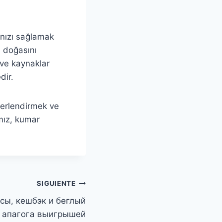
anızı sağlamak
u doğasını
 ve kaynaklar
dir.
ğerlendirmek ve
ımız, kumar
SIGUIENTE
сы, кешбэк и беглый
апагога выигрышей