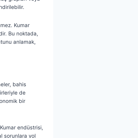
irilebilir.
lemez. Kumar
dir. Bu noktada,
yutunu anlamak,
eler, bahis
rleriyle de
onomik bir
 Kumar endüstrisi,
l sorunlara yol