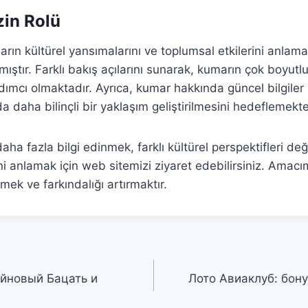
in Rolü
rın kültürel yansımalarını ve toplumsal etkilerini anlam
ıştır. Farklı bakış açılarını sunarak, kumarın çok boyutl
ımcı olmaktadır. Ayrıca, kumar hakkında güncel bilgiler
 daha bilinçli bir yaklaşım geliştirilmesini hedeflemekte
ha fazla bilgi edinmek, farklı kültürel perspektifleri de
ini anlamak için web sitemizi ziyaret edebilirsiniz. Amac
ek ve farkındalığı artırmaktır.
йновый Бацать и
Лото Авиаклуб: бону