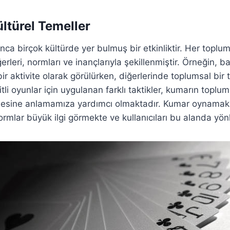
ltürel Temeller
nca birçok kültürde yer bulmuş bir etkinliktir. Her toplu
erleri, normları ve inançlarıyla şekillenmiştir. Örneğin, ba
ir aktivite olarak görülürken, diğerlerinde toplumsal bir
tli oyunlar için uygulanan farklı taktikler, kumarın toplu
emesine anlamamıza yardımcı olmaktadır. Kumar oynamak 
ormlar büyük ilgi görmekte ve kullanıcıları bu alanda yö