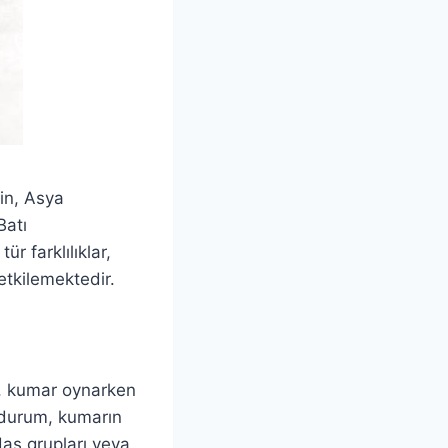
ğin, Asya
Batı
r farklılıklar,
tkilemektedir.
ar, kumar oynarken
u durum, kumarın
daş grupları veya