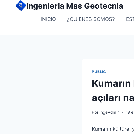
Ingenieria Mas Geotecnia
INICIO
¿QUIENES SOMOS?
ES
PUBLIC
Kumarın k
açıları n
Por
IngeAdmin
19 e
Kumarın kültürel y