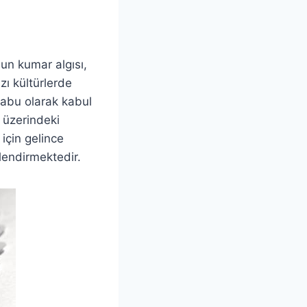
mun kumar algısı,
zı kültürlerde
 tabu olarak kabul
m üzerindeki
için gelince
nlendirmektedir.