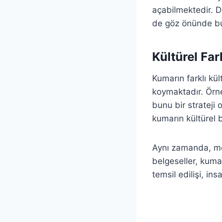
açabilmektedir. D
de göz önünde b
Kültürel Far
Kumarın farklı kül
koymaktadır. Örne
bunu bir strateji 
kumarın kültürel 
Aynı zamanda, med
belgeseller, kuma
temsil edilişi, in