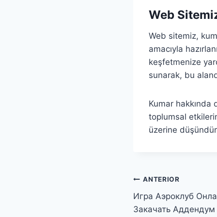
Web Sitemiz
Web sitemiz, kuma
amacıyla hazırlanm
keşfetmenize yard
sunarak, bu alanda
Kumar hakkında da
toplumsal etkiler
üzerine düşündürm
ANTERIOR
Игра Аэроклуб Онла
Закачать Аддендум