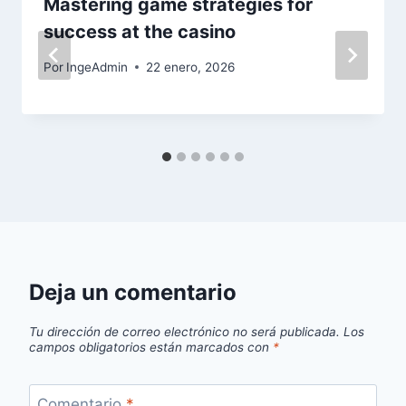
Mastering game strategies for
success at the casino
Por
IngeAdmin
22 enero, 2026
Deja un comentario
Tu dirección de correo electrónico no será publicada.
Los
campos obligatorios están marcados con
*
Comentario
*